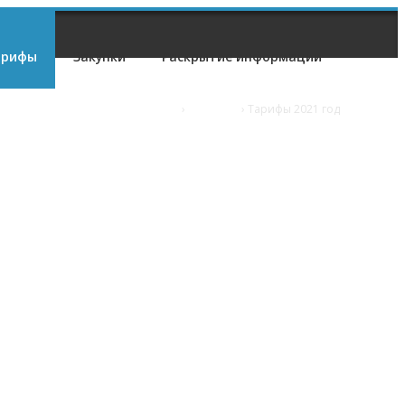
арифы
Закупки
Раскрытие информации
Главная
›
Тарифы
›
Тарифы 2021 год