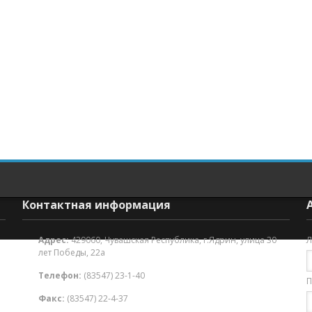
Контактная информация
Адрес:
429060, Чувашская Республика, г.Ядрин, улица 30
Л
лет Победы, 22а
Телефон:
(83547) 23-1-40
П
Факс:
(83547) 22-4-37