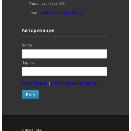
Факс:
(83547) 22-4-37
Email:
buhmppzhkh@yandex.ru
Авторизация
Логин
Пароль
Регистрация
|
Восстановление пароля
©
ЯМПП ЖКХ